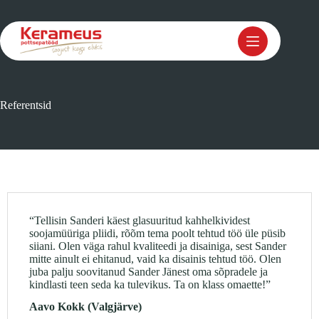
Skip
to
content
Referentsid
“Tellisin Sanderi käest glasuuritud kahhelkividest
soojamüüriga pliidi, rõõm tema poolt tehtud töö üle püsib
siiani. Olen väga rahul kvaliteedi ja disainiga, sest Sander
mitte ainult ei ehitanud, vaid ka disainis tehtud töö. Olen
juba palju soovitanud Sander Jänest oma sõpradele ja
kindlasti teen seda ka tulevikus. Ta on klass omaette!”
Aavo Kokk (Valgjärve)