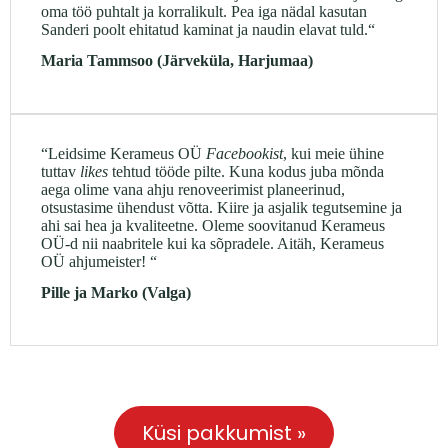
oma töö puhtalt ja korralikult. Pea iga nädal kasutan
Sanderi poolt ehitatud kaminat ja naudin elavat tuld.“
Maria Tammsoo (Järveküla, Harjumaa)
“Leidsime Kerameus OÜ
Facebookist
, kui meie ühine
tuttav
likes
tehtud tööde pilte. Kuna kodus juba mõnda
aega olime vana ahju renoveerimist planeerinud,
otsustasime ühendust võtta. Kiire ja asjalik tegutsemine ja
ahi sai hea ja kvaliteetne. Oleme soovitanud Kerameus
OÜ-d nii naabritele kui ka sõpradele. Aitäh, Kerameus
OÜ ahjumeister! “
Pille ja Marko (Valga)
Küsi pakkumist »