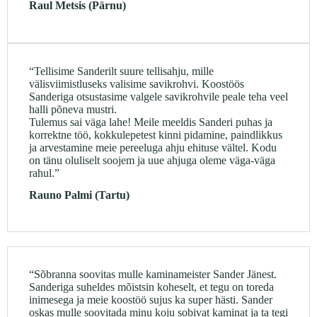
Raul Metsis (Pärnu)
“Tellisime Sanderilt suure tellisahju, mille
välisviimistluseks valisime savikrohvi. Koostöös
Sanderiga otsustasime valgele savikrohvile peale teha veel
halli põneva mustri.
Tulemus sai väga lahe! Meile meeldis Sanderi puhas ja
korrektne töö, kokkulepetest kinni pidamine, paindlikkus
ja arvestamine meie pereeluga ahju ehituse vältel. Kodu
on tänu oluliselt soojem ja uue ahjuga oleme väga-väga
rahul.”
Rauno Palmi (Tartu)
“Sõbranna soovitas mulle kaminameister Sander Jänest.
Sanderiga suheldes mõistsin koheselt, et tegu on toreda
inimesega ja meie koostöö sujus ka super hästi. Sander
oskas mulle soovitada minu koju sobivat kaminat ja ta tegi