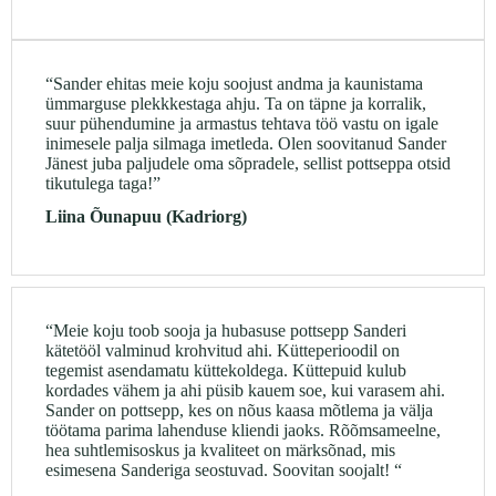
“Sander ehitas meie koju soojust andma ja kaunistama
ümmarguse plekkkestaga ahju. Ta on täpne ja korralik,
suur pühendumine ja armastus tehtava töö vastu on igale
inimesele palja silmaga imetleda. Olen soovitanud Sander
Jänest juba paljudele oma sõpradele, sellist pottseppa otsid
tikutulega taga!”
Liina Õunapuu (Kadriorg)
“Meie koju toob sooja ja hubasuse pottsepp Sanderi
kätetööl valminud krohvitud ahi. Kütteperioodil on
tegemist asendamatu küttekoldega. Küttepuid kulub
kordades vähem ja ahi püsib kauem soe, kui varasem ahi.
Sander on pottsepp, kes on nõus kaasa mõtlema ja välja
töötama parima lahenduse kliendi jaoks. Rõõmsameelne,
hea suhtlemisoskus ja kvaliteet on märksõnad, mis
esimesena Sanderiga seostuvad. Soovitan soojalt! “